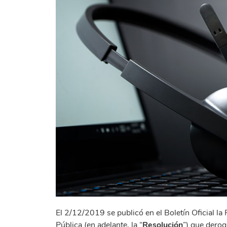
El 2/12/2019 se publicó en el Boletín Oficial 
Pública (en adelante, la “
Resolución
”) que derog