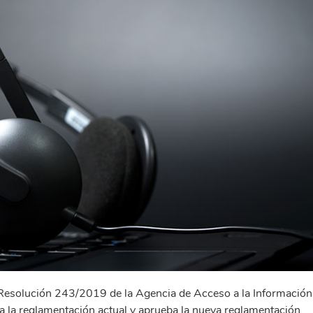
la Resolución 243/2019 de la Agencia de Acceso a la Información
a la reglamentación actual y aprueba la nueva reglamentación